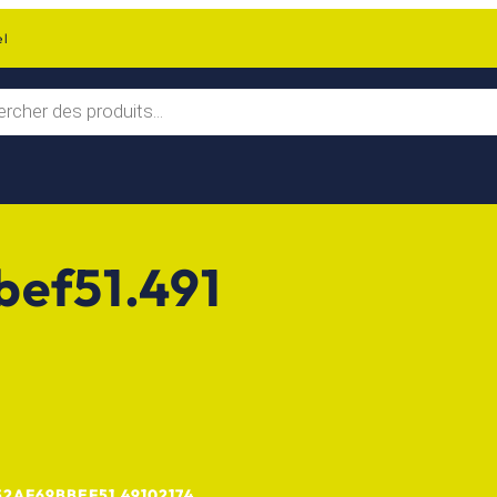
el
ef51.491
52AF69BBEF51.49102174