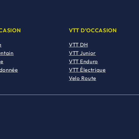
CCASION
VTT D’OCCASION
e
VTT DH
untain
VTT Junior
de
VTT Enduro
ndonnée
VTT Électrique
Velo Route