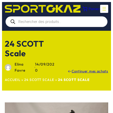
Aller
Panier
au
contenu
Recherche
de
produits
24 SCOTT
Scale
Elina
14/09/202
·
Favre
0
Continuer mes achats
ACCUEIL
»
24 SCOTT SCALE
»
24 SCOTT SCALE