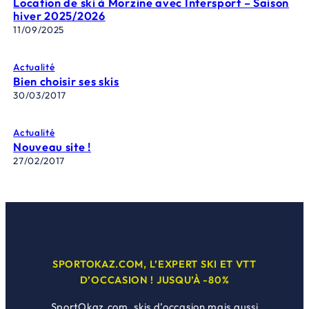
Location de ski à Morzine avec Intersport – Saison
hiver 2025/2026
11/09/2025
Actualité
Bien choisir ses skis
30/03/2017
Actualité
Nouveau site !
27/02/2017
SPORTOKAZ.COM, L’EXPERT SKI ET VTT
D’OCCASION ! JUSQU’À -80%
SportOkaz.com, skis d’occasion mais aussi