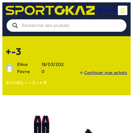
Aller
Panier
au
contenu
Recherche
de
produits
+-3
Elina
18/03/202
·
Favre
0
Continuer mes achats
ACCUEIL
»
+-3
»
+-3