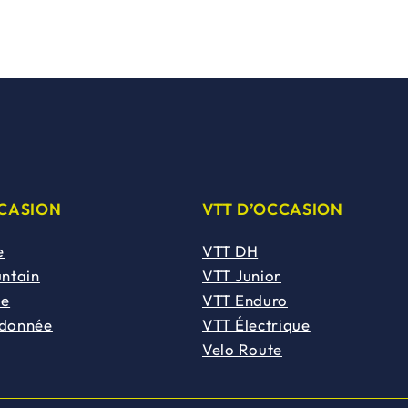
CCASION
VTT D’OCCASION
e
VTT DH
untain
VTT Junior
de
VTT Enduro
ndonnée
VTT Électrique
Velo Route