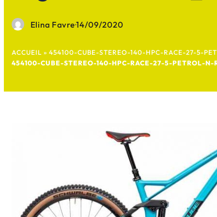
Elina Favre
·
14/09/2020
ACCUEIL
»
454100-CUBE-STEREO-140-HPC-RACE-27-5-PE
454100-CUBE-STEREO-140-HPC-RACE-27-5-PETROL-N-