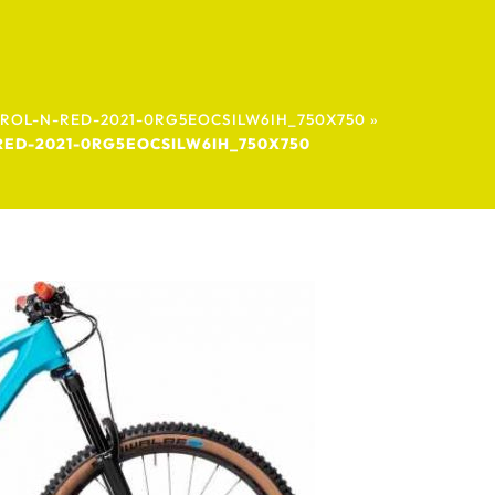
TROL-N-RED-2021-0RG5EOCSILW6IH_750X750
»
RED-2021-0RG5EOCSILW6IH_750X750