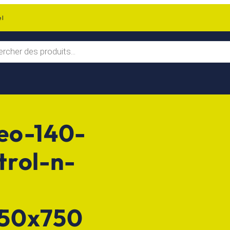
el
eo-140-
rol-n-
750x750