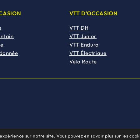
CCASION
VTT D’OCCASION
e
VTT DH
untain
VTT Junior
de
VTT Enduro
ndonnée
VTT Électrique
Velo Route
 expérience sur notre site. Vous pouvez en savoir plus sur les cooki