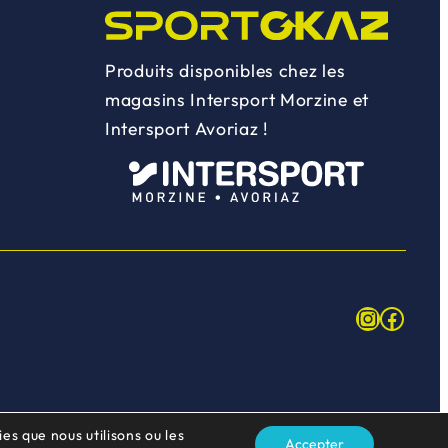
Produits disponibles chez les
magasins Intersport Morzine et
Intersport Avoriaz !
Instagr
Face
es que nous utilisons ou les
Accepter