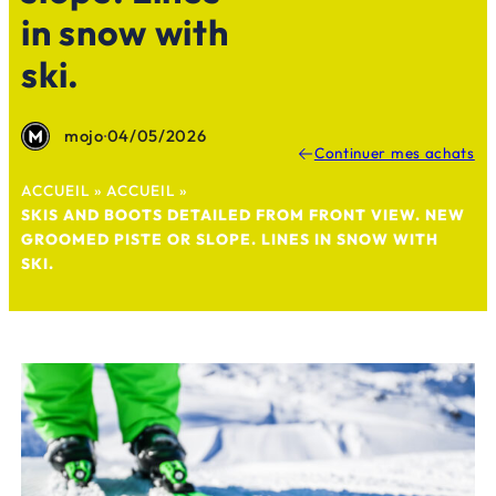
in snow with
ski.
mojo
·
04/05/2026
Continuer mes achats
ACCUEIL
»
ACCUEIL
»
SKIS AND BOOTS DETAILED FROM FRONT VIEW. NEW
GROOMED PISTE OR SLOPE. LINES IN SNOW WITH
SKI.