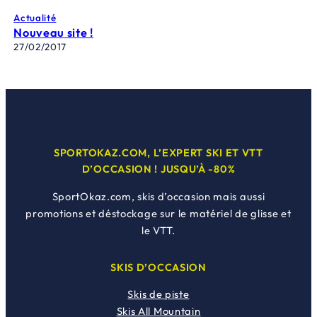
Actualité
Nouveau site !
27/02/2017
SPORTOKAZ.COM, L’EXPERT SKI ET VTT
D’OCCASION ! JUSQU’À -80%
SportOkaz.com, skis d’occasion mais aussi
promotions et déstockage sur le matériel de glisse et
le VTT.
SKIS D’OCCASION
Skis de piste
Skis All Mountain