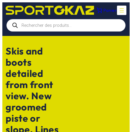
Aller
Panier
au
contenu
Recherche
de
produits
Skis and
boots
detailed
from front
view. New
groomed
piste or
slope. Lines