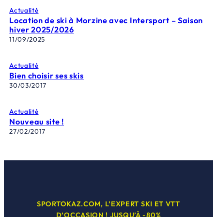
Actualité
Location de ski à Morzine avec Intersport – Saison
hiver 2025/2026
11/09/2025
Actualité
Bien choisir ses skis
30/03/2017
Actualité
Nouveau site !
27/02/2017
SPORTOKAZ.COM, L’EXPERT SKI ET VTT
D’OCCASION ! JUSQU’À -80%