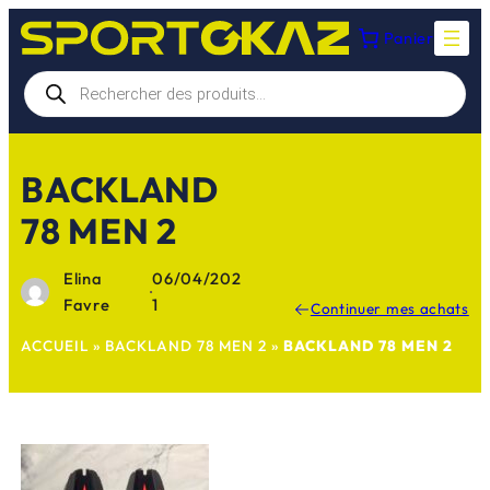
Aller
Panier
au
contenu
Recherche
de
produits
BACKLAND
78 MEN 2
Elina
06/04/202
·
Favre
1
Continuer mes achats
ACCUEIL
»
BACKLAND 78 MEN 2
»
BACKLAND 78 MEN 2