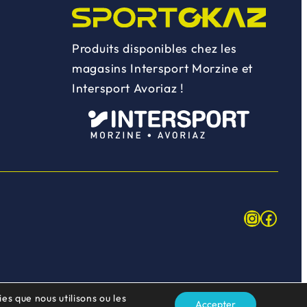
Produits disponibles chez les
magasins Intersport Morzine et
Intersport Avoriaz !
Instagr
Face
es que nous utilisons ou les
Accepter