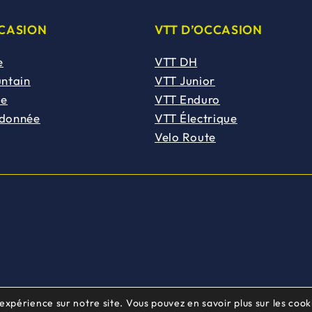
CCASION
VTT D’OCCASION
e
VTT DH
untain
VTT Junior
de
VTT Enduro
ndonnée
VTT Électrique
Velo Route
 expérience sur notre site. Vous pouvez en savoir plus sur les cooki