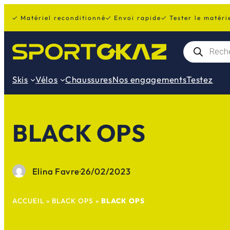
Aller
✓ Matériel reconditionné
✓ Envoi rapide
✓ Tester le matéri
au
contenu
R
e
c
h
Skis
Vélos
Chaussures
Nos engagements
Testez
e
r
c
h
e
BLACK OPS
d
e
p
r
o
d
Elina Favre
·
26/02/2023
u
i
t
ACCUEIL
»
BLACK OPS
»
BLACK OPS
s