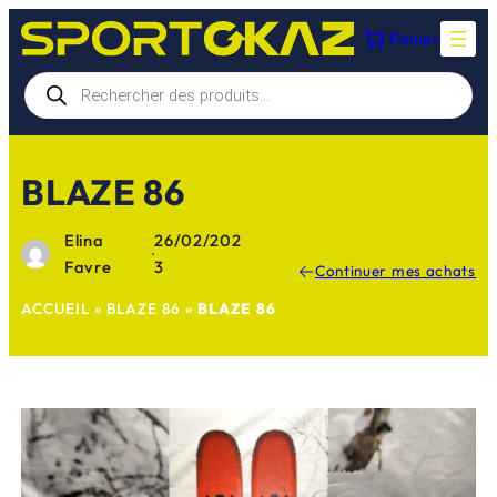
Aller
Panier
au
contenu
Recherche
de
produits
BLAZE 86
Elina
26/02/202
·
Favre
3
Continuer mes achats
ACCUEIL
»
BLAZE 86
»
BLAZE 86