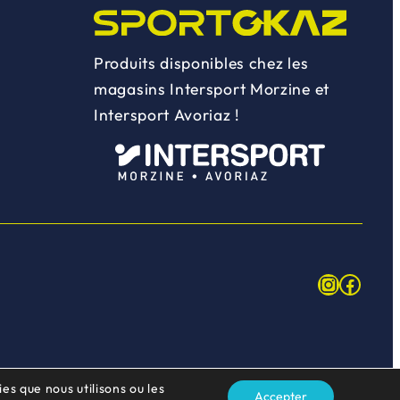
Produits disponibles chez les
magasins Intersport Morzine et
Intersport Avoriaz !
Instagr
Face
es que nous utilisons ou les
Accepter