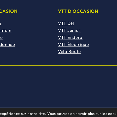
CCASION
VTT D’OCCASION
e
VTT DH
untain
VTT Junior
de
VTT Enduro
ndonnée
VTT Électrique
Velo Route
 expérience sur notre site. Vous pouvez en savoir plus sur les cooki