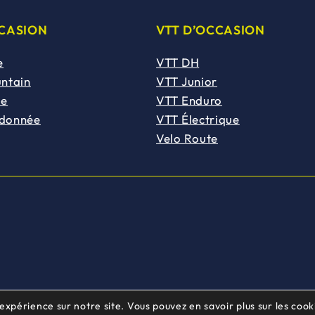
CCASION
VTT D’OCCASION
e
VTT DH
untain
VTT Junior
de
VTT Enduro
ndonnée
VTT Électrique
Velo Route
 expérience sur notre site. Vous pouvez en savoir plus sur les cooki