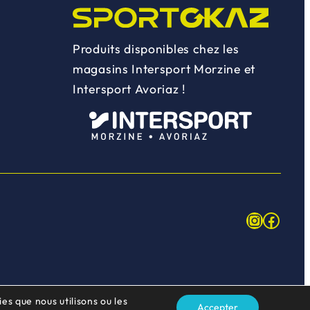
Produits disponibles chez les
magasins Intersport Morzine et
Intersport Avoriaz !
Instagr
Face
es que nous utilisons ou les
Accepter