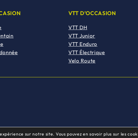
CCASION
VTT D’OCCASION
e
VTT DH
untain
VTT Junior
de
VTT Enduro
ndonnée
VTT Électrique
Velo Route
 expérience sur notre site. Vous pouvez en savoir plus sur les cooki