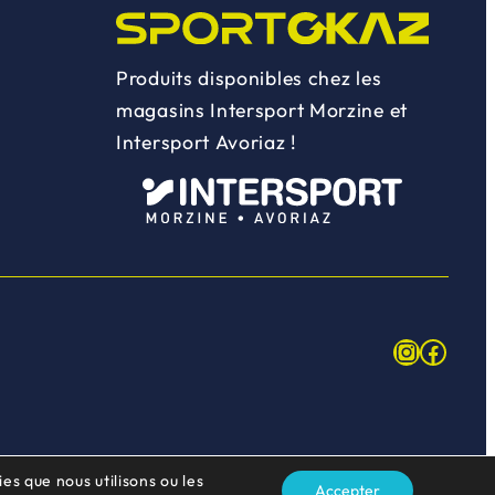
Produits disponibles chez les
magasins Intersport Morzine et
Intersport Avoriaz !
Instagr
Face
es que nous utilisons ou les
Accepter