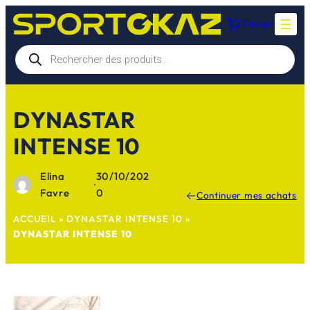
Aller
Panier
au
contenu
Recherche
de
produits
DYNASTAR
INTENSE 10
Elina
30/10/202
·
Favre
0
Continuer mes achats
ACCUEIL
»
DYNASTAR INTENSE 10
»
DYNASTAR INTENSE 10