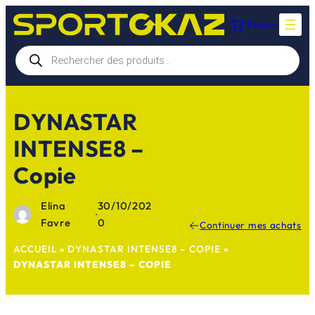
Aller
Panier
au
contenu
Recherche
de
produits
DYNASTAR
INTENSE8 –
Copie
Elina
30/10/202
·
Favre
0
Continuer mes achats
ACCUEIL
»
DYNASTAR INTENSE8 – COPIE
»
DYNASTAR INTENSE8 – COPIE