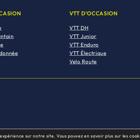
CCASION
VTT D’OCCASION
e
VTT DH
untain
VTT Junior
de
VTT Enduro
ndonnée
VTT Électrique
Velo Route
 expérience sur notre site. Vous pouvez en savoir plus sur les cooki