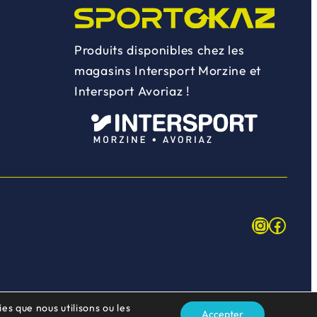
Produits disponibles chez les
magasins Intersport Morzine et
Intersport Avoriaz !
Instagr
Face
es que nous utilisons ou les
Accepter