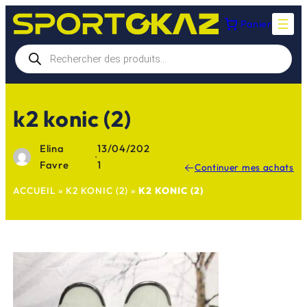
Aller
Panier
au
contenu
Recherche
de
produits
k2 konic (2)
Elina
13/04/202
·
Favre
1
Continuer mes achats
ACCUEIL
»
K2 KONIC (2)
»
K2 KONIC (2)