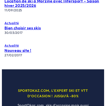
Location de ski à Morzine avec Intersport – Saison
hiver 2025/2026
11/09/2025
Actualité
Bien choisir ses skis
30/03/2017
Actualité
Nouveau site !
27/02/2017
SPORTOKAZ.COM, L’EXPERT SKI ET VTT
D’OCCASION ! JUSQU’À -80%
SportOkaz.com, skis d’occasion mais aussi