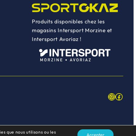
Produits disponibles chez les
magasins Intersport Morzine et
Intersport Avoriaz !
Instagr
Face
es que nous utilisons ou les
Accepter