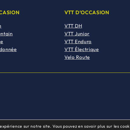
CCASION
VTT D’OCCASION
e
VTT DH
untain
VTT Junior
de
VTT Enduro
ndonnée
VTT Électrique
Velo Route
 expérience sur notre site. Vous pouvez en savoir plus sur les cooki