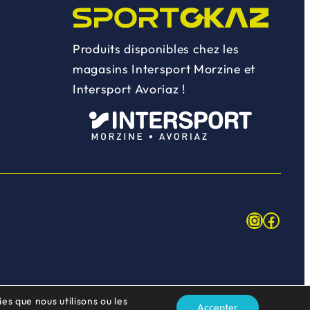
Produits disponibles chez les
magasins Intersport Morzine et
Intersport Avoriaz !
Instagr
Face
es que nous utilisons ou les
Accepter