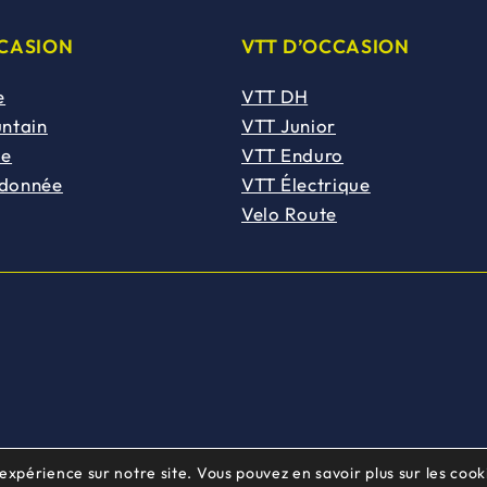
CCASION
VTT D’OCCASION
e
VTT DH
untain
VTT Junior
de
VTT Enduro
ndonnée
VTT Électrique
Velo Route
 expérience sur notre site. Vous pouvez en savoir plus sur les cooki