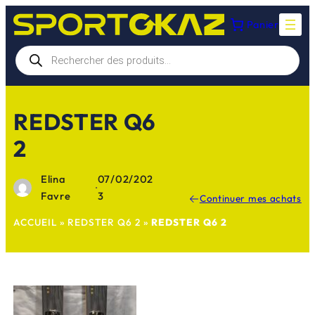
Aller
Panier
au
contenu
Recherche
de
produits
REDSTER Q6
2
Elina
07/02/202
·
Favre
3
Continuer mes achats
ACCUEIL
»
REDSTER Q6 2
»
REDSTER Q6 2