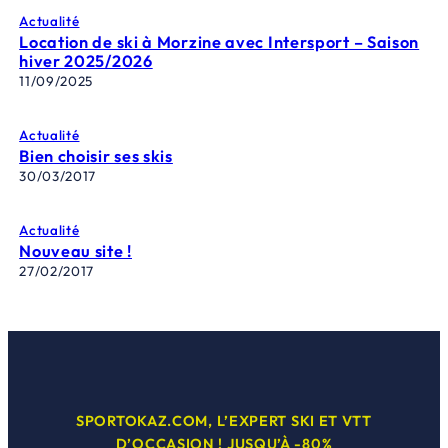
Actualité
Location de ski à Morzine avec Intersport – Saison
hiver 2025/2026
11/09/2025
Actualité
Bien choisir ses skis
30/03/2017
Actualité
Nouveau site !
27/02/2017
SPORTOKAZ.COM, L’EXPERT SKI ET VTT
D’OCCASION ! JUSQU’À -80%