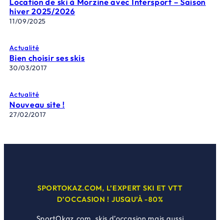
Location de ski à Morzine avec Intersport – Saison
hiver 2025/2026
11/09/2025
Actualité
Bien choisir ses skis
30/03/2017
Actualité
Nouveau site !
27/02/2017
SPORTOKAZ.COM, L’EXPERT SKI ET VTT
D’OCCASION ! JUSQU’À -80%
SportOkaz.com, skis d’occasion mais aussi