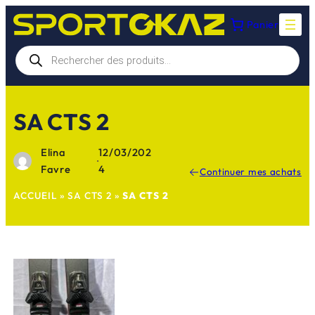
Aller
Panier
au
contenu
Recherche
de
produits
SA CTS 2
Elina
12/03/202
·
Favre
4
Continuer mes achats
ACCUEIL
»
SA CTS 2
»
SA CTS 2