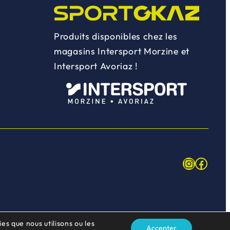
Produits disponibles chez les
magasins Intersport Morzine et
Intersport Avoriaz !
Instagr
Face
es que nous utilisons ou les
Accepter