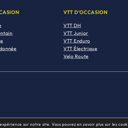
CCASION
VTT D’OCCASION
e
VTT DH
untain
VTT Junior
de
VTT Enduro
ndonnée
VTT Électrique
Velo Route
 expérience sur notre site. Vous pouvez en savoir plus sur les cooki