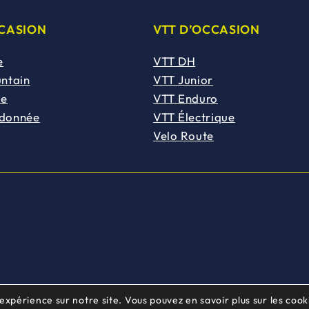
CCASION
VTT D’OCCASION
e
VTT DH
untain
VTT Junior
de
VTT Enduro
ndonnée
VTT Électrique
Velo Route
 expérience sur notre site. Vous pouvez en savoir plus sur les cooki