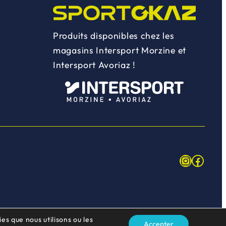
Produits disponibles chez les
magasins Intersport Morzine et
Intersport Avoriaz !
Instagr
Face
es que nous utilisons ou les
Accepter