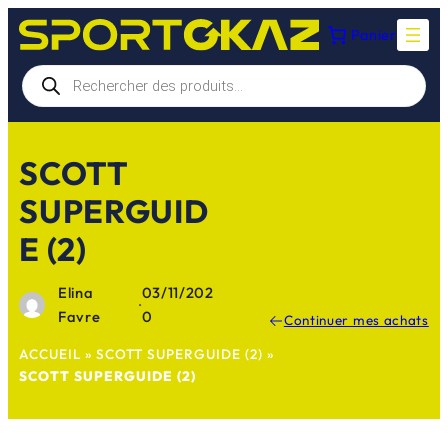
Aller
Panier
au
contenu
Recherche
de
produits
SCOTT
SUPERGUID
E (2)
Elina
03/11/202
·
Favre
0
Continuer mes achats
ACCUEIL
»
SCOTT SUPERGUIDE (2)
»
SCOTT SUPERGUIDE (2)