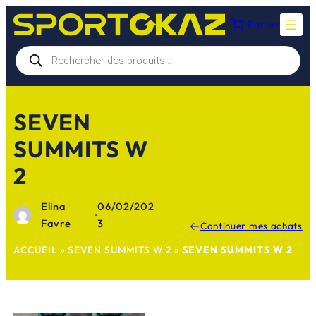
Aller
Panier
au
contenu
Recherche
de
produits
SEVEN
SUMMITS W
2
Elina
06/02/202
·
Favre
3
Continuer mes achats
ACCUEIL
»
SEVEN SUMMITS W 2
»
SEVEN SUMMITS W 2