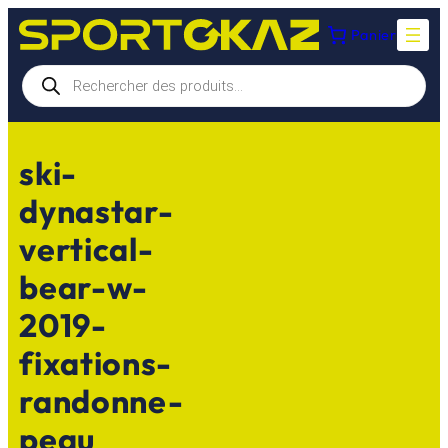
Aller
Panier
au
contenu
Recherche
de
produits
ski-
dynastar-
vertical-
bear-w-
2019-
fixations-
randonne-
peau