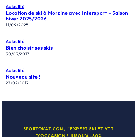
Actualité
Location de ski à Morzine avec Intersport – Saison
hiver 2025/2026
11/09/2025
Actualité
Bien choisir ses skis
30/03/2017
Actualité
Nouveau site !
27/02/2017
SPORTOKAZ.COM, L’EXPERT SKI ET VTT
D’OCCASION ! JUSQU’À -80%