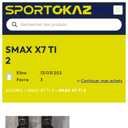
Aller
Panier
au
contenu
Recherche
de
produits
SMAX X7 TI
2
Elina
13/03/202
·
Favre
3
Continuer mes achats
ACCUEIL
»
SMAX X7 TI 2
»
SMAX X7 TI 2