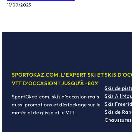
11/09/2025
SPORTOKAZ.COM, L’EXPERT SKI ET
SKIS D’O
VTT D’OCCASION ! JUSQU’À -80%
Skis de pist
Skis All Mo
SportOkaz.com, skis d’occasion mais
Skis Freeri
aussi promotions et déstockage sur le
Skis de Ra
matériel de glisse et le VTT.
Chaussures