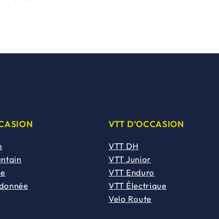
CCASION
VTT D’OCCASION
e
VTT DH
untain
VTT Junior
de
VTT Enduro
ndonnée
VTT Électrique
Velo Route