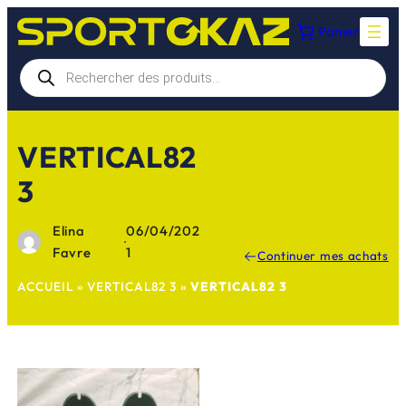
Aller
Panier
au
contenu
Recherche
de
produits
VERTICAL82
3
Elina
06/04/202
·
Favre
1
Continuer mes achats
ACCUEIL
»
VERTICAL82 3
»
VERTICAL82 3