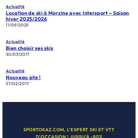
Actualité
Location de ski à Morzine avec Intersport – Saison
hiver 2025/2026
11/09/2025
Actualité
Bien choisir ses skis
30/03/2017
Actualité
Nouveau site !
27/02/2017
SPORTOKAZ.COM, L’EXPERT SKI ET VTT
D’OCCASION ! JUSQU’À -80%