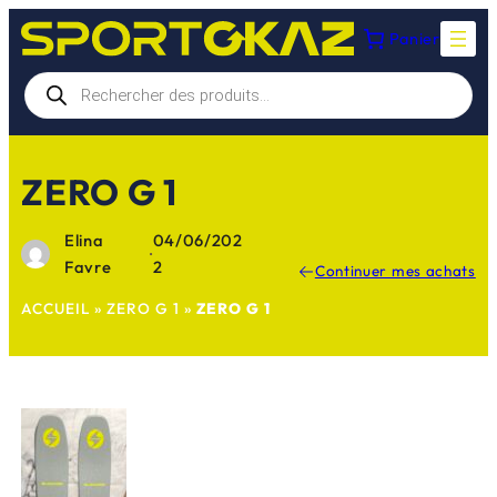
Aller
Panier
au
contenu
Recherche
de
produits
ZERO G 1
Elina
04/06/202
·
Favre
2
Continuer mes achats
ACCUEIL
»
ZERO G 1
»
ZERO G 1