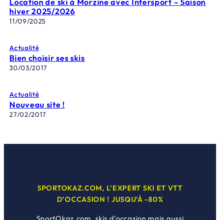
Location de ski à Morzine avec Intersport – Saison
hiver 2025/2026
11/09/2025
Actualité
Bien choisir ses skis
30/03/2017
Actualité
Nouveau site !
27/02/2017
SPORTOKAZ.COM, L’EXPERT SKI ET VTT
D’OCCASION ! JUSQU’À -80%
SportOkaz.com, skis d’occasion mais aussi