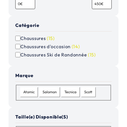
Catégorie
C
Chaussures
(
15
)
a
Chaussures d'occasion
(
14
)
t
Chaussures Ski de Randonnée
(
15
)
é
g
o
Marque
r
i
M
Atomic
Salomon
Tecnica
Scott
e
a
r
q
Taille(e) Disponible(S)
u