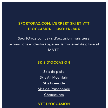
9
0
x
x
,
€
,
€
i
a
0
.
0
.
n
c
0
0
i
t
€
SPORTOKAZ.COM, L’EXPERT SKI ET VTT
€
t
u
D’OCCASION ! JUSQU’À -80%
.
.
i
e
SportOkaz.com, skis d’occasion mais aussi
a
l
promotions et déstockage sur le matériel de glisse et
l
e
le VTT.
é
s
t
t
SKIS D’OCCASION
a
Skis de piste
i
:
Skis All Mountain
t
1
Skis Freeride
8
Skis de Randonnée
:
0
Chaussures
4
,
9
0
VTT D’OCCASION