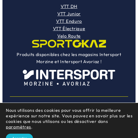
9
0
VTT DH
,
€
VTT Junior
0
.
VTT Enduro
0
VTT Électrique
€
Velo Route
.
Produits disponibles chez les magasins Intersport
Morzine et Intersport Avoriaz !
Nous utilisons des cookies pour vous offrir la meilleure
Instag
Face
Une création
Mojocom
expérience sur notre site. Vous pouvez en savoir plus sur les
cookies que nous utilisons ou les désactiver dans
paramètres
.