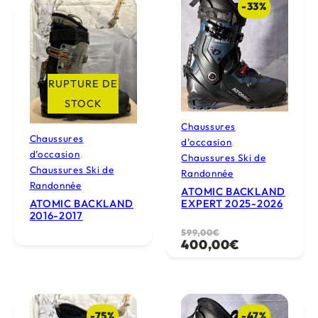
-33%
l
e
(
s
)
RUPTURE DE
STOCK
Chaussures
Chaussures
d’occasion
, 
d’occasion
, 
Chaussures Ski de
Chaussures Ski de
Randonnée
Randonnée
ATOMIC BACKLAND
ATOMIC BACKLAND
EXPERT 2025-2026
2016-2017
L
L
599,00
€
400,00
€
e
e
p
p
r
r
i
i
-75%
-47%