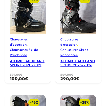
x
x
i
a
n
c
i
t
t
u
i
e
a
l
Chaussures
Chaussures
d’occasion
, 
d’occasion
, 
l
e
Chaussures Ski de
Chaussures Ski de
é
s
Randonnée
Randonnée
t
t
ATOMIC BACKLAND
ATOMIC BACKLAND
a
SPORT 2020-2021
SPORT 2025-2026
i
:
L
L
399,00
€
L
L
549,00
€
t
4
100,00
€
290,00
€
e
e
e
e
0
p
p
p
p
:
0
r
r
r
r
5
,
i
i
i
i
9
0
-46%
-28%
x
x
x
x