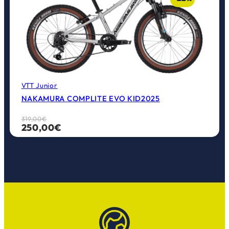
VTT Junior
NAKAMURA COMPLITE EVO KID2025
Le
Le
319,00
€
250,00
€
prix
prix
initial
actuel
était :
est :
319,00€.
250,00€.