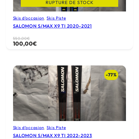
RUPTURE DE STOCK
Skis d’occasion
, 
Skis Piste
SALOMON S/MAX X9 TI 2020-2021
Le
Le
550,00
€
100,00
€
prix
prix
initial
actuel
était :
est :
550,00€.
100,00€.
-77%
Skis d’occasion
, 
Skis Piste
SALOMON S/MAX X9 TI 2022-2023