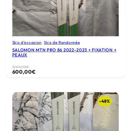
Skis d’occasion
, 
Skis de Randonnée
SALOMON MTN PRO 86 2022-2023 + FIXATION +
PEAUX
Le
Le
1269,00
€
600,00
€
prix
prix
initial
actuel
était :
est :
1269,00€.
600,00€.
-48%