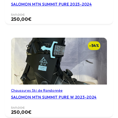
SALOMON MTN SUMMIT PURE 2023-2024
Le
Le
549,00
€
250,00
€
prix
prix
initial
actuel
était :
est :
549,00€.
250,00€.
-54%
Chaussures Ski de Randonnée
SALOMON MTN SUMMIT PURE W 2023-2024
Le
Le
549,00
€
250,00
€
prix
prix