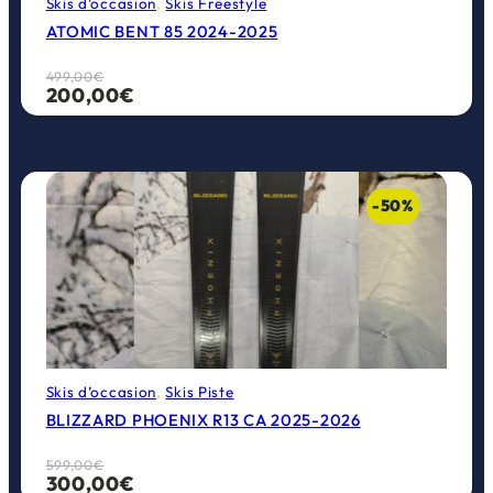
Skis d’occasion
, 
Skis Freestyle
ATOMIC BENT 85 2024-2025
Le
Le
499,00
€
200,00
€
prix
prix
initial
actuel
était :
est :
499,00€.
200,00€.
-50%
Skis d’occasion
, 
Skis Piste
BLIZZARD PHOENIX R13 CA 2025-2026
Le
Le
599,00
€
300,00
€