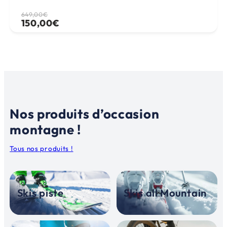
Le
Le
649,00
€
150,00
€
prix
prix
initial
actuel
était :
est :
649,00€.
150,00€.
Nos produits d’occasion
montagne !
Tous nos produits !
Skis piste
Skis all Mountain