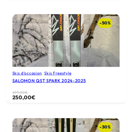
initial
actuel
était :
est :
549,00€.
250,00€.
-50%
Skis d’occasion
, 
Skis Freestyle
SALOMON QST SPARK 2024-2025
Le
Le
499,00
€
250,00
€
prix
prix
initial
actuel
était :
est :
499,00€.
250,00€.
-30%