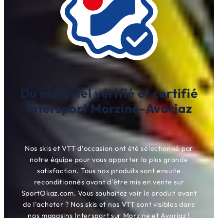
Du matériel vérifié et certifié
Intersport Morzine-Avoriaz
Nos skis et VTT d’occasion ont été sélectionné par
notre équipe pour vous apporter la plus grande
satisfaction. Tous nos produits sont ensuite
reconditionnés avant d’être mis en vente sur
SportOkaz.com. Vous souhaitez voir le produit avant
de l’acheter ? Nos skis et nos VTT sont visibles dans
nos magasins Intersport sur Morzine et Avoriaz !