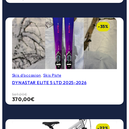
prix
prix
initial
actuel
était :
est :
599,00€.
300,00€.
-35%
Skis d’occasion
, 
Skis Piste
DYNASTAR ELITE 5 LTD 2025-2026
Le
Le
569,00
€
370,00
€
prix
prix
initial
actuel
était :
est :
569,00€.
370,00€.
-22%