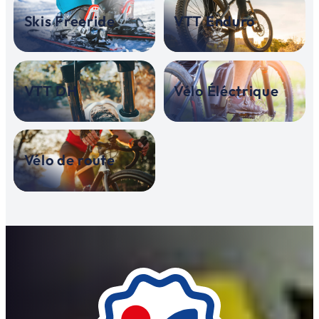
Skis Freeride
VTT Enduro
VTT DH
Vélo Éléctrique
Vélo de route