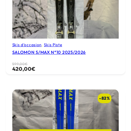
Skis d’occasion
, 
Skis Piste
SALOMON S/MAX N°10 2025/2026
Le
Le
599,00
€
420,00
€
prix
prix
initial
actuel
était :
est :
599,00€.
420,00€.
-82%