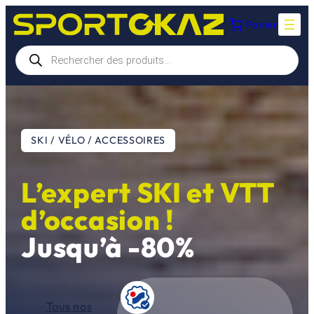
Aller
Panier
au
contenu
Recherche
de
produits
SKI / VÉLO / ACCESSOIRES
L’expert SKI et VTT
d’occasion !
Jusqu’à -80%
Tous nos