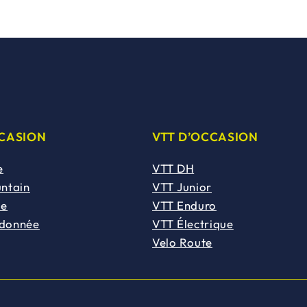
i
:
t
2
5
:
0
8
,
9
0
CCASION
VTT D’OCCASION
9
0
,
€
e
VTT DH
0
.
untain
VTT Junior
0
de
VTT Enduro
€
ndonnée
VTT Électrique
.
Velo Route