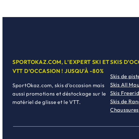
i
:
i
t
2
b
0
l
:
0
e
7
,
(
8
0
s
SPORTOKAZ.COM, L’EXPERT SKI ET
SKIS D’O
9
0
)
VTT D’OCCASION ! JUSQU’À -80%
,
€
Skis de pist
0
.
Skis All Mo
SportOkaz.com, skis d’occasion mais
0
Skis Freeri
aussi promotions et déstockage sur le
€
Skis de Ra
matériel de glisse et le VTT.
.
Chaussures