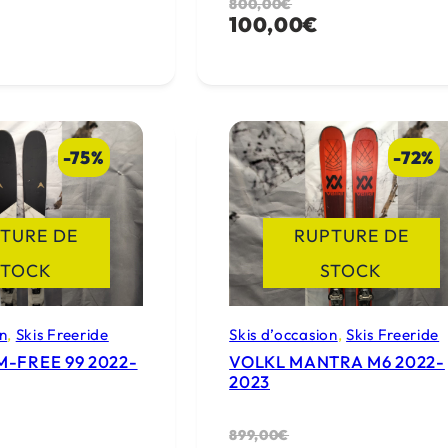
L
L
800,00
€
100,00
€
e
e
p
p
r
r
i
i
x
x
-75%
-72%
i
a
n
c
TURE DE
RUPTURE DE
i
t
STOCK
STOCK
t
u
i
e
on
, 
Skis Freeride
Skis d’occasion
, 
Skis Freeride
a
l
-FREE 99 2022-
VOLKL MANTRA M6 2022-
l
e
2023
é
s
t
t
L
L
899,00
€