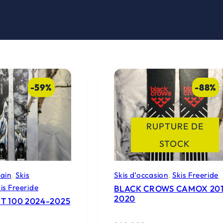
-59%
-88%
RUPTURE DE
STOCK
tain
, 
Skis
Skis d’occasion
, 
Skis Freeride
is Freeride
BLACK CROWS CAMOX 201
2020
T 100 2024-2025