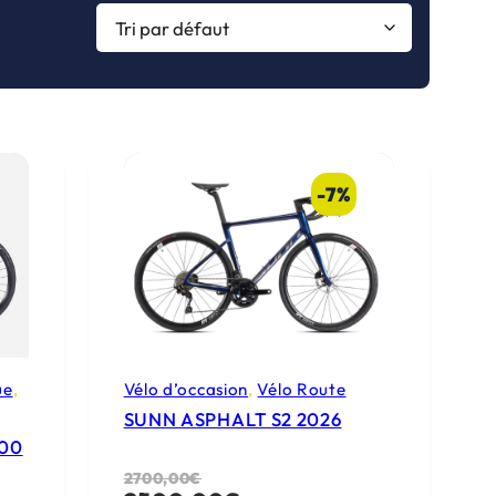
-7%
ue
, 
Vélo d’occasion
, 
Vélo Route
SUNN ASPHALT S2 2026
00
L
L
2700,00
€