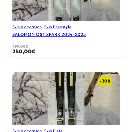
Skis d’occasion
, 
Skis Freestyle
SALOMON QST SPARK 2024-2025
Le
Le
499,00
€
250,00
€
prix
prix
initial
actuel
était :
est :
499,00€.
250,00€.
-30%
Skis d’occasion
, 
Skis Piste