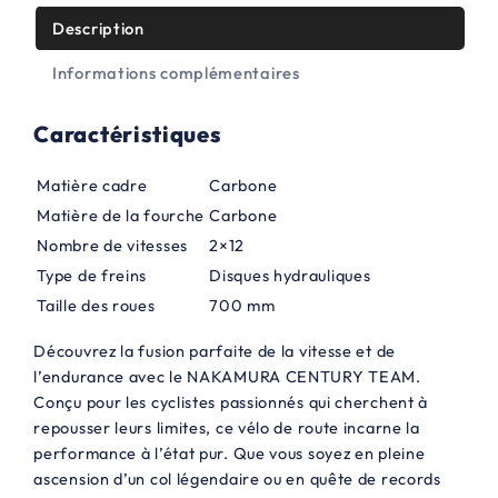
i
:
Description
t
1
Informations complémentaires
6
Caractéristiques
:
0
2
0
Matière cadre
Carbone
5
,
Matière de la fourche
Carbone
9
0
Nombre de vitesses
2×12
Type de freins
Disques hydrauliques
9
0
Taille des roues
700 mm
,
€
Découvrez la fusion parfaite de la vitesse et de
0
.
l’endurance avec le NAKAMURA CENTURY TEAM.
0
Conçu pour les cyclistes passionnés qui cherchent à
repousser leurs limites, ce vélo de route incarne la
€
performance à l’état pur. Que vous soyez en pleine
.
ascension d’un col légendaire ou en quête de records