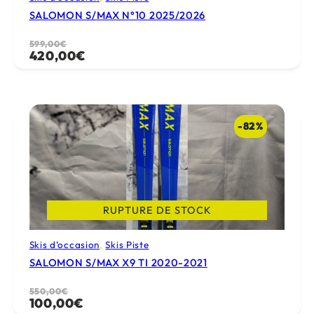
SALOMON S/MAX N°10 2025/2026
Le
Le
599,00
€
420,00
€
prix
prix
initial
actuel
était :
est :
599,00€.
420,00€.
-82%
RUPTURE DE STOCK
Skis d’occasion
, 
Skis Piste
SALOMON S/MAX X9 TI 2020-2021
Le
Le
550,00
€
100,00
€
prix
prix