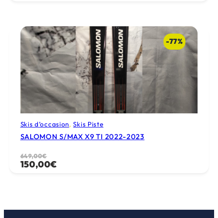
initial
actuel
était :
est :
550,00€.
100,00€.
-77%
Skis d’occasion
, 
Skis Piste
SALOMON S/MAX X9 TI 2022-2023
Le
Le
649,00
€
150,00
€
prix
prix
initial
actuel
était :
est :
649,00€.
150,00€.