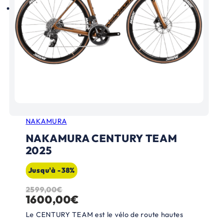
NAKAMURA
NAKAMURA CENTURY TEAM
2025
Jusqu'à -38%
2599,00
€
L
L
1600,00
€
e
e
Le CENTURY TEAM est le vélo de route hautes