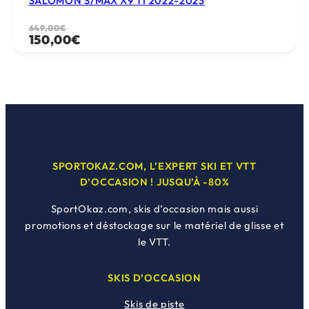
SALOMON S/MAX X9 TI 2022-2023
Le
Le
649,00
€
150,00
€
prix
prix
initial
actuel
était :
est :
649,00€.
150,00€.
SPORTOKAZ.COM, L’EXPERT SKI ET VTT
D’OCCASION ! JUSQU’À -80%
SportOkaz.com, skis d’occasion mais aussi
promotions et déstockage sur le matériel de glisse et
le VTT.
SKIS D’OCCASION
Skis de piste