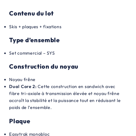
9
0
,
€
Contenu du lot
0
.
Skis + plaques + fixations
0
Type d’ensemble
€
.
Set commercial – SYS
Construction du noyau
Noyau frêne
Dual Core 2:
Cette construction en sandwich avec
fibre tri-axiale à transmission élevée et noyau frêne
accroît la stabilité et la puissance tout en réduisant le
poids de l’ensemble.
Plaque
Easytrak monobloc