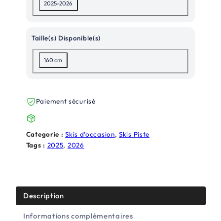
2025-2026
t
u
i
e
Taille(s) Disponible(s)
a
l
l
e
160 cm
é
s
t
t
Paiement sécurisé
a
i
:
Categorie :
Skis d’occasion
, 
Skis Piste
t
4
Tags :
2025
, 
2026
2
:
0
5
,
Description
9
0
Informations complémentaires