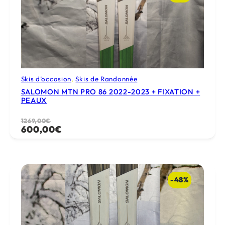
Skis d’occasion
, 
Skis de Randonnée
SALOMON MTN PRO 86 2022-2023 + FIXATION +
PEAUX
Le
Le
1269,00
€
600,00
€
prix
prix
initial
actuel
était :
est :
1269,00€.
600,00€.
-48%