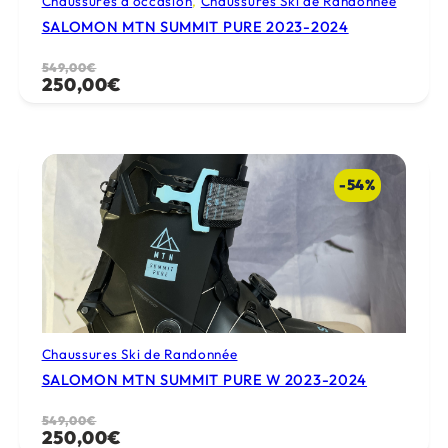
Chaussures d’occasion
, 
Chaussures Ski de Randonnée
SALOMON MTN SUMMIT PURE 2023-2024
Le
Le
549,00
€
250,00
€
prix
prix
initial
actuel
était :
est :
549,00€.
250,00€.
-54%
Chaussures Ski de Randonnée
SALOMON MTN SUMMIT PURE W 2023-2024
Le
Le
549,00
€
250,00
€