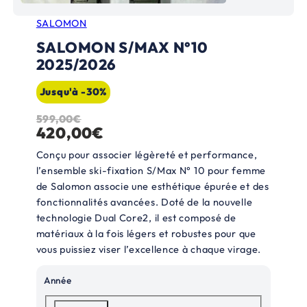
SALOMON
SALOMON S/MAX N°10
2025/2026
Jusqu'à -30%
599,00
€
L
L
420,00
€
e
e
Conçu pour associer légèreté et performance,
p
p
l’ensemble ski-fixation S/Max N° 10 pour femme
de Salomon associe une esthétique épurée et des
r
r
fonctionnalités avancées. Doté de la nouvelle
i
i
technologie Dual Core2, il est composé de
x
x
matériaux à la fois légers et robustes pour que
vous puissiez viser l’excellence à chaque virage.
i
a
n
c
Année
i
t