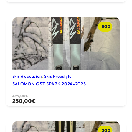
prix
prix
initial
actuel
était :
est :
549,00€.
250,00€.
-50%
Skis d’occasion
, 
Skis Freestyle
SALOMON QST SPARK 2024-2025
Le
Le
499,00
€
250,00
€
prix
prix
initial
actuel
était :
est :
499,00€.
250,00€.
-30%