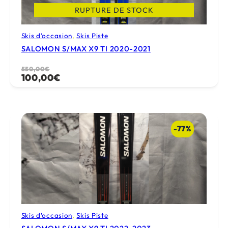
RUPTURE DE STOCK
Skis d’occasion
, 
Skis Piste
SALOMON S/MAX X9 TI 2020-2021
Le
Le
550,00
€
100,00
€
prix
prix
initial
actuel
était :
est :
550,00€.
100,00€.
-77%
Skis d’occasion
, 
Skis Piste