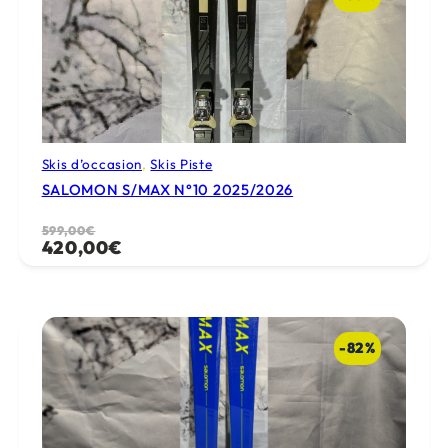
Skis d’occasion
, 
Skis Piste
SALOMON S/MAX N°10 2025/2026
Le
Le
599,00
€
420,00
€
prix
prix
initial
actuel
était :
est :
599,00€.
420,00€.
-82%