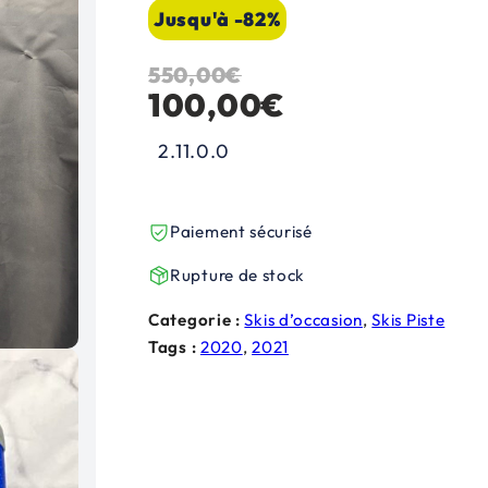
Jusqu'à -82%
550,00
€
L
L
100,00
€
e
e
2.11.0.0
p
p
r
r
Paiement sécurisé
i
i
Rupture de stock
x
x
Categorie :
Skis d’occasion
, 
Skis Piste
Tags :
2020
, 
2021
i
a
n
c
i
t