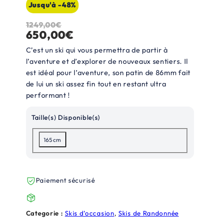
Jusqu'à -48%
1249,00
€
L
L
650,00
€
e
e
C’est un ski qui vous permettra de partir à
p
p
l’aventure et d’explorer de nouveaux sentiers. Il
est idéal pour l’aventure, son patin de 86mm fait
r
r
de lui un ski assez fin tout en restant ultra
i
i
performant !
x
x
Taille(s) Disponible(s)
i
a
n
c
165 cm
i
t
t
u
Paiement sécurisé
i
e
a
l
Categorie :
Skis d’occasion
, 
Skis de Randonnée