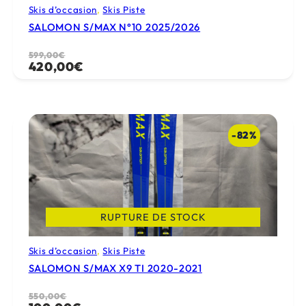
Skis d’occasion
, 
Skis Piste
SALOMON S/MAX N°10 2025/2026
Le
Le
599,00
€
420,00
€
prix
prix
initial
actuel
était :
est :
599,00€.
420,00€.
-82%
RUPTURE DE STOCK
Skis d’occasion
, 
Skis Piste
SALOMON S/MAX X9 TI 2020-2021
Le
Le
550,00
€