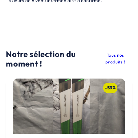
skieurs de niveau intermédiaire à confirmé.
0
€
.
Notre sélection du
Tous nos
moment !
produits !
-53%