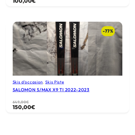
100,00
€
prix
prix
initial
actuel
était :
est :
550,00€.
100,00€.
-77%
Skis d’occasion
, 
Skis Piste
SALOMON S/MAX X9 TI 2022-2023
Le
Le
649,00
€
150,00
€
prix
prix
initial
actuel
était :
est :
649,00€.
150,00€.