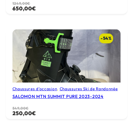
Le
Le
1249,00
€
650,00
€
prix
prix
initial
actuel
était :
est :
1249,00€.
650,00€.
-54%
Chaussures d’occasion
, 
Chaussures Ski de Randonnée
SALOMON MTN SUMMIT PURE 2023-2024
Le
Le
549,00
€
250,00
€
prix
prix
initial
actuel
était :
est :