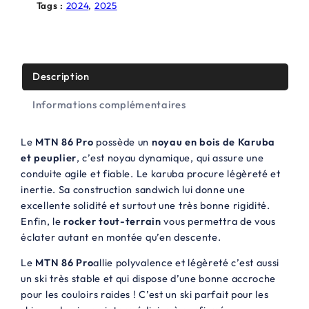
l
e
Tags :
2024
, 
2025
é
s
t
t
a
Description
i
:
Informations complémentaires
t
6
5
Le
MTN 86 Pro
possède un
noyau en bois de Karuba
et peuplier
, c’est noyau dynamique, qui assure une
:
0
conduite agile et fiable. Le karuba procure légèreté et
1
,
inertie. Sa construction sandwich lui donne une
2
0
excellente solidité et surtout une très bonne rigidité.
Enfin, le
rocker tout-terrain
vous permettra de vous
4
0
éclater autant en montée qu’en descente.
9
€
Le
MTN 86 Pro
allie polyvalence et légèreté c’est aussi
,
.
un ski très stable et qui dispose d’une bonne accroche
pour les couloirs raides ! C’est un ski parfait pour les
0