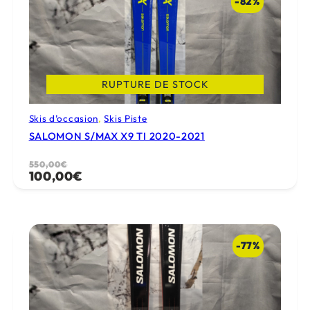
-82%
RUPTURE DE STOCK
Skis d’occasion
, 
Skis Piste
SALOMON S/MAX X9 TI 2020-2021
Le
Le
550,00
€
100,00
€
prix
prix
initial
actuel
était :
est :
550,00€.
100,00€.
-77%