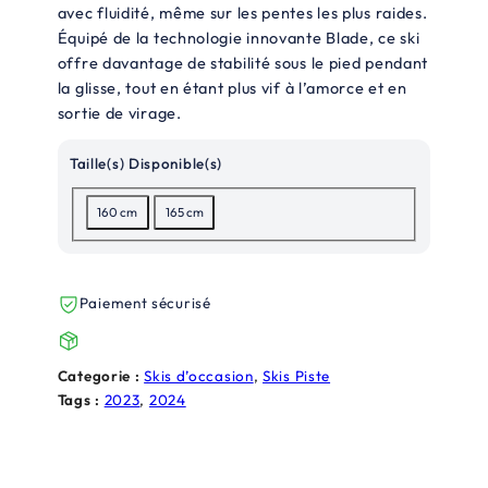
avec fluidité, même sur les pentes les plus raides.
i
i
Équipé de la technologie innovante Blade, ce ski
x
x
offre davantage de stabilité sous le pied pendant
la glisse, tout en étant plus vif à l’amorce et en
i
a
sortie de virage.
n
c
Taille(s) Disponible(s)
i
t
t
u
160 cm
165 cm
i
e
a
l
Paiement sécurisé
l
e
é
s
Categorie :
Skis d’occasion
, 
Skis Piste
t
t
Tags :
2023
, 
2024
a
i
: