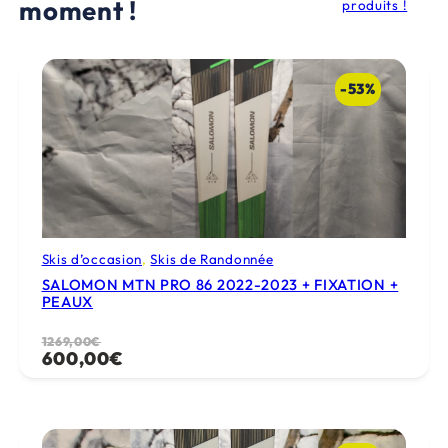
moment !
produits !
-53%
Skis d’occasion
, 
Skis de Randonnée
SALOMON MTN PRO 86 2022-2023 + FIXATION +
PEAUX
Le
Le
1269,00
€
600,00
€
prix
prix
initial
actuel
était :
est :