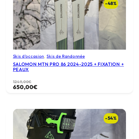
1269,00€.
600,00€.
-48%
Skis d’occasion
, 
Skis de Randonnée
SALOMON MTN PRO 86 2024-2025 + FIXATION +
PEAUX
Le
Le
1249,00
€
650,00
€
prix
prix
initial
actuel
était :
est :
1249,00€.
650,00€.
-54%