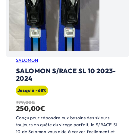
SALOMON
SALOMON S/RACE SL 10 2023-
2024
Jusqu'à -68%
779,00
€
L
L
250,00
€
e
e
Conçu pour répondre aux besoins des skieurs
p
p
toujours en quête du virage parfait, le S/RACE SL
10 de Salomon vous aide à carver facilement et
r
r