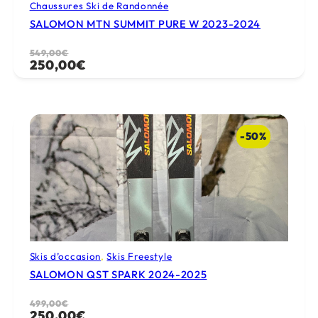
Chaussures Ski de Randonnée
SALOMON MTN SUMMIT PURE W 2023-2024
Le
Le
549,00
€
250,00
€
prix
prix
initial
actuel
était :
est :
549,00€.
250,00€.
-50%
Skis d’occasion
, 
Skis Freestyle
SALOMON QST SPARK 2024-2025
Le
Le
499,00
€
250,00
€