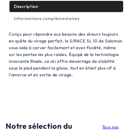
t
2
Description
5
Informations complémentaires
:
0
7
,
Conçu pour répondre aux besoins des skieurs toujours
7
0
en quête du virage parfait, le S/RACE SL 10 de Salomon
vous aide à carver facilement et avec fluidité, même
9
0
sur les pentes les plus raides. Équipé de la technologie
,
€
innovante Blade, ce ski offre davantage de stabilité
sous le pied pendant la glisse, tout en étant plus vif à
0
.
l’amorce et en sortie de virage.
0
€
.
Notre sélection du
Tous nos