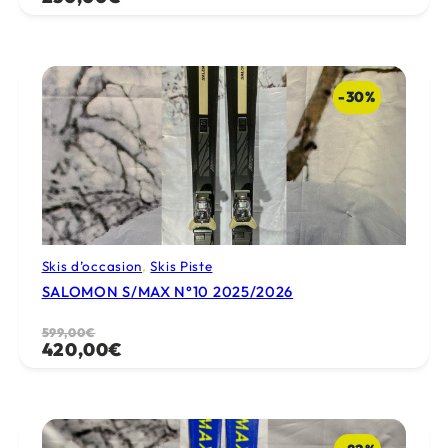
prix
prix
initial
actuel
était :
est :
499,00€.
250,00€.
-30%
Skis d’occasion
, 
Skis Piste
SALOMON S/MAX N°10 2025/2026
Le
Le
599,00
€
420,00
€
prix
prix
initial
actuel
était :
est :
599,00€.
420,00€.