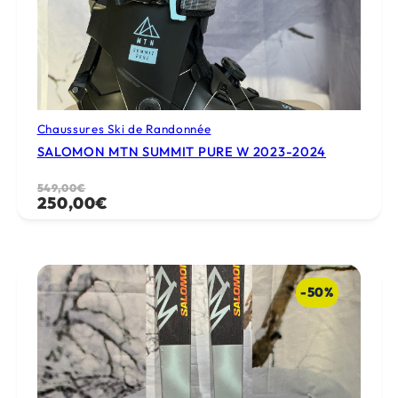
Chaussures Ski de Randonnée
SALOMON MTN SUMMIT PURE W 2023-2024
Le
Le
549,00
€
250,00
€
prix
prix
initial
actuel
était :
est :
549,00€.
250,00€.
-50%