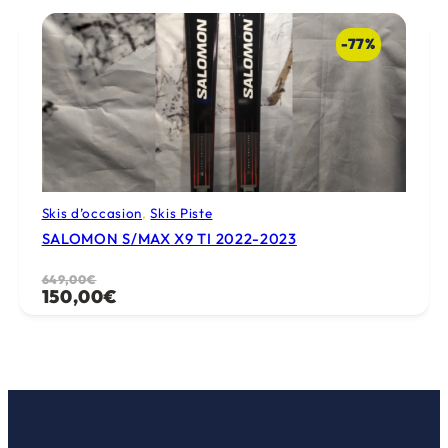
était :
est :
550,00€.
100,00€.
-77%
Skis d’occasion
, 
Skis Piste
SALOMON S/MAX X9 TI 2022-2023
Le
Le
649,00
€
150,00
€
prix
prix
initial
actuel
était :
est :
649,00€.
150,00€.