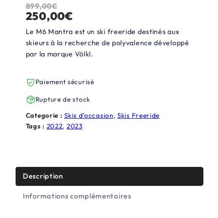
899,00
€
L
L
250,00
€
e
e
Le M6 Mantra est un ski freeride destinés aux
p
p
skieurs à la recherche de polyvalence développé
par la marque Völkl.
r
r
i
i
Paiement sécurisé
x
x
Rupture de stock
i
a
Categorie :
Skis d’occasion
, 
Skis Freeride
n
c
Tags :
2022
, 
2023
i
t
t
u
i
e
Description
a
l
Informations complémentaires
l
e
é
s