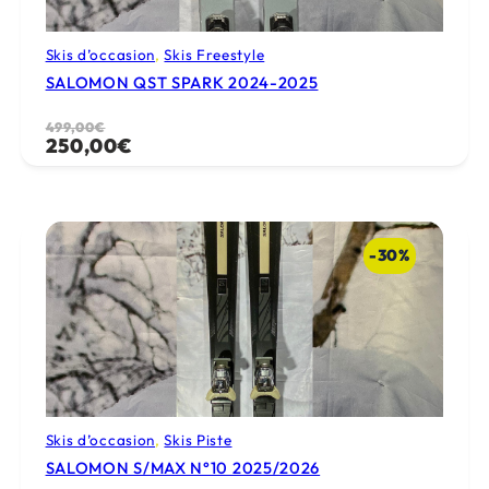
Skis d’occasion
, 
Skis Freestyle
SALOMON QST SPARK 2024-2025
Le
Le
499,00
€
250,00
€
prix
prix
initial
actuel
était :
est :
499,00€.
250,00€.
-30%
Skis d’occasion
, 
Skis Piste
SALOMON S/MAX N°10 2025/2026