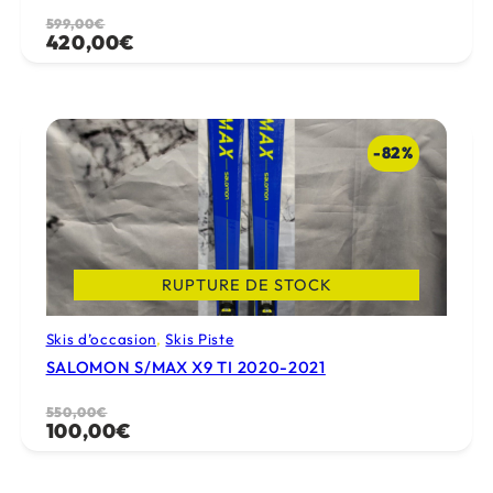
Le
Le
599,00
€
420,00
€
prix
prix
initial
actuel
était :
est :
599,00€.
420,00€.
-82%
RUPTURE DE STOCK
Skis d’occasion
, 
Skis Piste
SALOMON S/MAX X9 TI 2020-2021
Le
Le
550,00
€
100,00
€
prix
prix
initial
actuel