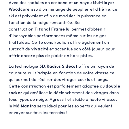
Avec des spatules en carbone et un noyau
Multilayer
t
t
Woodcore
issu d’un mélange de peuplier et d’hêtre, ce
ski est polyvalent afin de moduler la puissance en
a
fonction de la neige rencontrée. Sa
i
:
construction
Titanal Frame
lui permet d’obtenir
d’incroyables performances même sur les neiges
t
2
traffolées. Cette construction offre également un
5
surcroît de
vivacité
et accentue son côté joueur pour
:
0
offrir encore plus de plaisir en hors pistes.
8
,
La technologie
3D.Radius Sidecut
offre un rayon de
courbure qui s’adapte en fonction de votre vitesse ce
9
0
qui permet de réaliser des virages courts et longs.
9
0
Cette construction est parfaitement adaptée au
double
rocker
qui améliore le déclenchement des virages dans
,
€
tous types de neige. Agressif et stable à haute vitesse,
0
.
le
M6 Mantra
sera idéal pour les experts qui veulent
0
envoyer sur tous les terrains !
€