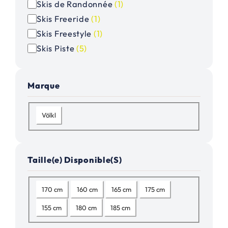
Skis de Randonnée
(
1
)
g
Skis Freeride
(
1
)
o
Skis Freestyle
(
1
)
r
Skis Piste
(
5
)
i
e
Marque
M
Völkl
a
r
q
Taille(e) Disponible(S)
u
e
T
170 cm
160 cm
165 cm
175 cm
a
155 cm
180 cm
185 cm
i
l