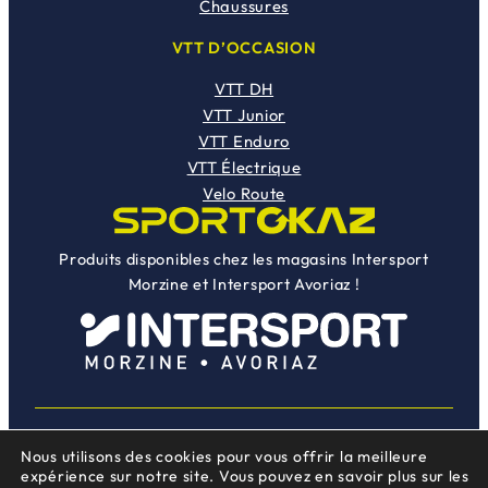
Chaussures
1
,
3
0
VTT D’OCCASION
9
0
VTT DH
9
€
VTT Junior
,
.
VTT Enduro
0
VTT Électrique
0
Velo Route
€
.
Produits disponibles chez les magasins Intersport
Morzine et Intersport Avoriaz !
Nous utilisons des cookies pour vous offrir la meilleure
Instag
Face
Une création
Mojocom
expérience sur notre site. Vous pouvez en savoir plus sur les