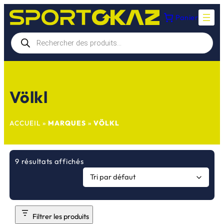
Aller
Panier
au
contenu
Recherche
de
produits
Völkl
ACCUEIL
»
MARQUES
»
VÖLKL
9 résultats affichés
Filtrer les produits