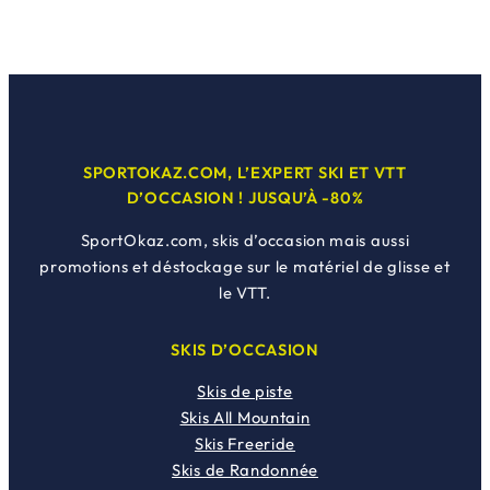
:
0
:
0
r
r
8
,
4
,
i
i
9
0
9
0
x
x
9
0
9
0
i
a
,
€
,
€
n
c
0
.
0
.
i
t
SPORTOKAZ.COM, L’EXPERT SKI ET VTT
0
0
t
u
D’OCCASION ! JUSQU’À -80%
€
€
i
e
SportOkaz.com, skis d’occasion mais aussi
.
.
a
l
promotions et déstockage sur le matériel de glisse et
l
e
le VTT.
é
s
t
t
SKIS D’OCCASION
a
Skis de piste
i
:
Skis All Mountain
t
5
Skis Freeride
5
Skis de Randonnée
:
0