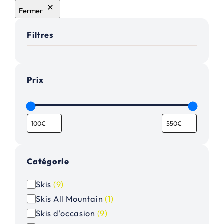
Fermer
Filtres
Prix
Catégorie
C
Skis
(
9
)
a
Skis All Mountain
(
1
)
t
Skis d'occasion
(
9
)
é