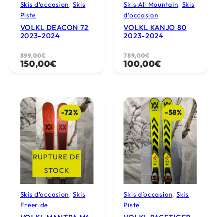
Skis d’occasion
, 
Skis
Skis All Mountain
, 
Skis
)
Piste
d’occasion
VOLKL DEACON 72
VOLKL KANJO 80
2023-2024
2023-2024
L
L
899,00
€
L
L
789,00
€
150,00
€
100,00
€
e
e
e
e
p
p
p
p
r
r
r
r
i
i
i
i
-72%
-58%
x
x
x
x
i
a
i
a
n
c
n
c
i
t
i
t
RUPTURE DE
t
u
t
u
STOCK
i
e
i
e
a
l
a
l
Skis d’occasion
, 
Skis
Skis d’occasion
, 
Skis
Freeride
Piste
l
e
l
e