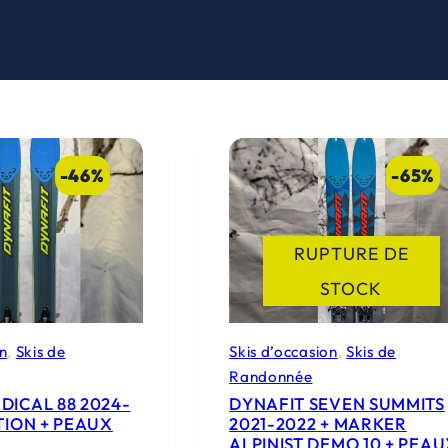
-46%
-65%
RUPTURE DE
STOCK
on
, 
Skis de
Skis d’occasion
, 
Skis de
Randonnée
DICAL 88 2024-
DYNAFIT SEVEN SUMMITS
ATION + PEAUX
2021-2022 + MARKER
ALPINIST DEMO 10 + PEA