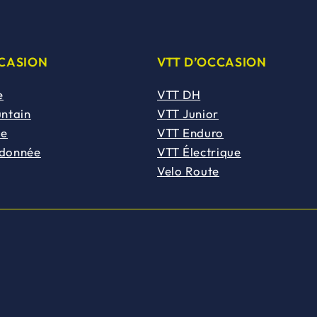
CCASION
VTT D’OCCASION
e
VTT DH
untain
VTT Junior
de
VTT Enduro
ndonnée
VTT Électrique
Velo Route