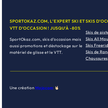
l
e
(
SPORTOKAZ.COM, L’EXPERT SKI ET
SKIS D’O
s
VTT D’OCCASION ! JUSQU’À -80%
)
Skis de pist
Skis All Mo
SportOkaz.com, skis d’occasion mais
Skis Freeri
aussi promotions et déstockage sur le
Skis de Ra
matériel de glisse et le VTT.
Chaussures
Une création
Mojocom