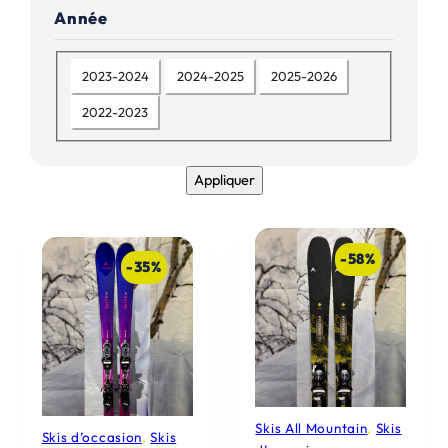
Année
e
(
A
s
2023-2024
2024-2025
2025-2026
n
)
2022-2023
n
D
é
i
e
s
Appliquer
p
o
n
-58%
-35%
i
b
l
e
(
s
Skis All Mountain
, 
Skis
)
Skis d’occasion
, 
Skis