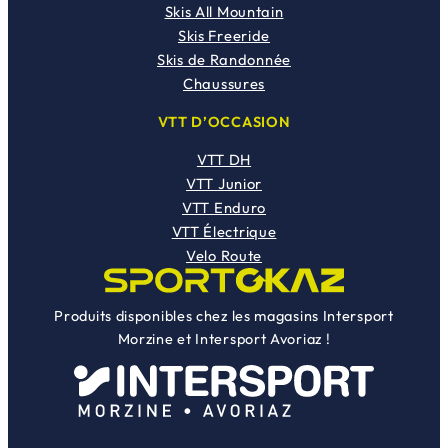
Skis All Mountain
t
6
Skis Freeride
0
Skis de Randonnée
:
0
Chaussures
1
,
0
0
VTT D’OCCASION
9
0
VTT DH
9
€
VTT Junior
,
.
VTT Enduro
0
VTT Électrique
0
Velo Route
€
.
Produits disponibles chez les magasins Intersport
Morzine et Intersport Avoriaz !