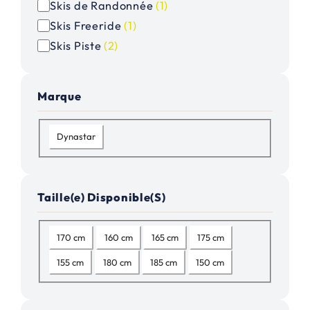
Skis de Randonnée
(
1
)
g
Skis Freeride
(
1
)
o
Skis Piste
(
2
)
r
i
e
Marque
M
Dynastar
a
r
q
Taille(e) Disponible(S)
u
e
T
170 cm
160 cm
165 cm
175 cm
a
155 cm
180 cm
185 cm
150 cm
i
l
l