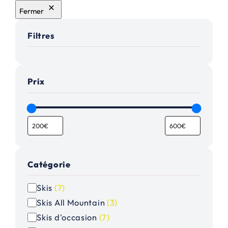
Fermer
Filtres
Prix
Catégorie
C
Skis
(
7
)
a
Skis All Mountain
(
3
)
t
Skis d'occasion
(
7
)
é