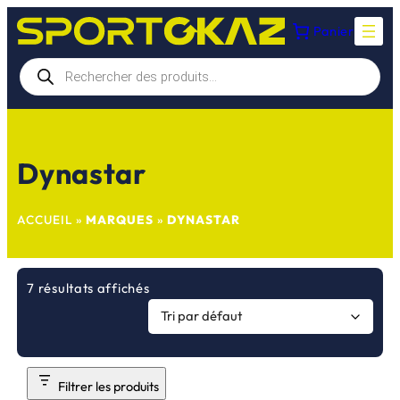
Aller
Panier
au
contenu
Recherche
de
produits
Dynastar
ACCUEIL
»
MARQUES
»
DYNASTAR
7 résultats affichés
Filtrer les produits