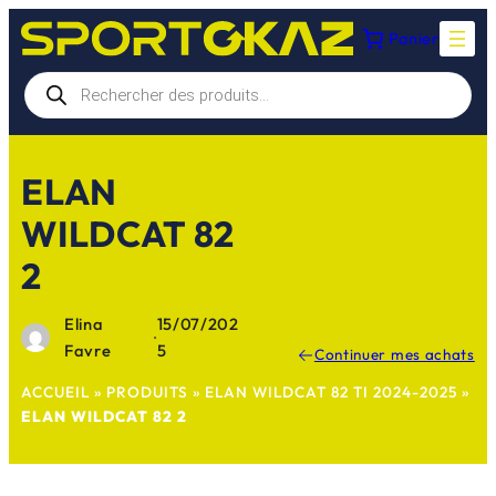
Aller
Panier
au
contenu
Recherche
de
produits
ELAN
WILDCAT 82
2
Elina
15/07/202
·
Favre
5
Continuer mes achats
ACCUEIL
»
PRODUITS
»
ELAN WILDCAT 82 TI 2024-2025
»
ELAN WILDCAT 82 2