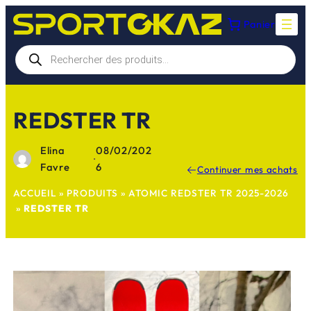
Aller
Panier
au
contenu
Recherche
de
produits
REDSTER TR
Elina
08/02/202
·
Favre
6
Continuer mes achats
ACCUEIL
»
PRODUITS
»
ATOMIC REDSTER TR 2025-2026
»
REDSTER TR