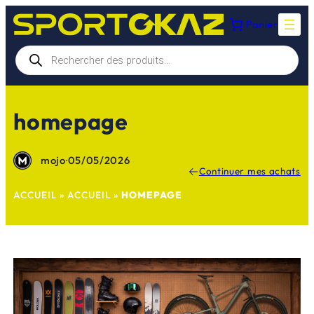
Aller
Panier
au
contenu
Recherche
de
produits
homepage
mojo
·
05/05/2026
Continuer mes achats
ACCUEIL
»
ACCUEIL
»
HOMEPAGE