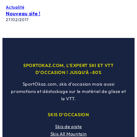
Actualité
Nouveau site !
27/02/2017
SPORTOKAZ.COM, L’EXPERT SKI ET VTT
D’OCCASION ! JUSQU’À -80%
SportOkaz.com, skis d’occasion mais aussi
promotions et déstockage sur le matériel de glisse et
le VTT.
SKIS D’OCCASION
Skis de piste
Skis All Mountain