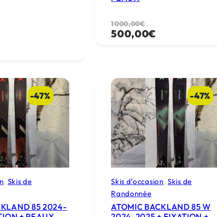
L
L
1000,00
€
500,00
€
e
e
p
p
r
r
i
i
-47%
-47%
x
x
i
a
n
c
i
t
t
u
i
e
on
, 
Skis de
Skis d’occasion
, 
Skis de
a
l
Randonnée
l
e
KLAND 85 2024-
ATOMIC BACKLAND 85 W
é
s
ATION + PEAUX
2024-2025 + FIXATION +