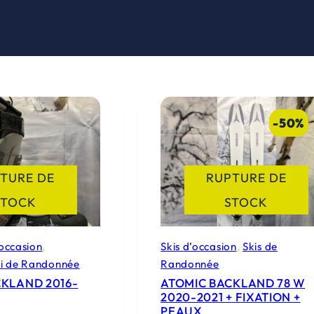
-50%
TURE DE
RUPTURE DE
STOCK
STOCK
occasion
, 
Skis d’occasion
, 
Skis de
ki de Randonnée
Randonnée
CKLAND 2016-
ATOMIC BACKLAND 78 W
2020-2021 + FIXATION +
PEAUX