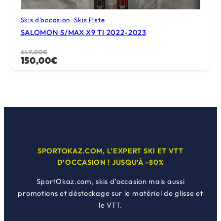
Skis d’occasion
, 
Skis Piste
SALOMON S/MAX X9 TI 2022-2023
Le
Le
649,00
€
150,00
€
prix
prix
initial
actuel
était :
est :
649,00€.
150,00€.
SPORTOKAZ.COM, L’EXPERT SKI ET VTT
D’OCCASION ! JUSQU’À -80%
SportOkaz.com, skis d’occasion mais aussi
promotions et déstockage sur le matériel de glisse et
le VTT.