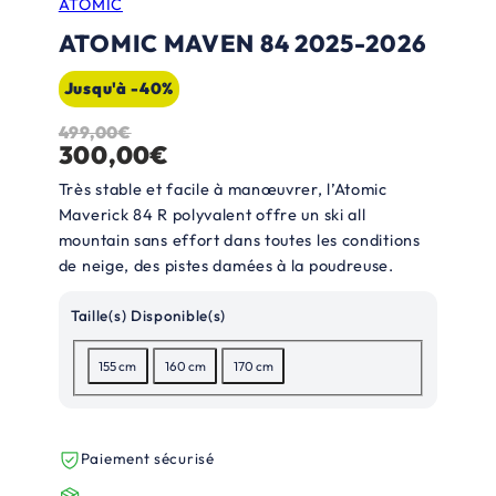
ATOMIC
ATOMIC MAVEN 84 2025-2026
Jusqu'à -40%
499,00
€
L
L
300,00
€
e
e
Très stable et facile à manœuvrer, l’Atomic
p
p
Maverick 84 R polyvalent offre un ski all
mountain sans effort dans toutes les conditions
r
r
de neige, des pistes damées à la poudreuse.
i
i
x
x
Taille(s) Disponible(s)
i
a
155 cm
160 cm
170 cm
n
c
i
t
Paiement sécurisé
t
u