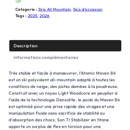
i
e
Categorie :
Skis All Mountain
, 
Skis d’occasion
a
l
Tags :
2025
, 
2026
l
e
é
s
t
t
Description
a
Informations complémentaires
i
:
t
3
Très stable et facile à manœuvrer, l’Atomic Maven 84
0
est un ski polyvalent all-mountain adapté à toutes les
conditions de neige, des pistes damées à la poudreuse.
:
0
Construit avec un noyau Light Woodcore en peuplier à
4
,
l’aide de la technologie Densolite, le poids du Maven 84
9
0
est optimisé pour une prise rapide des virages et une
manipulation fluide sans sacrifice de stabilité ou
9
0
d’absorption des chocs. Son TI Stabilizer en titane
,
€
apporte un surplus de flex en torsion pour une