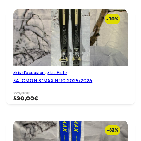
était :
est :
499,00€.
250,00€.
-30%
Skis d’occasion
, 
Skis Piste
SALOMON S/MAX N°10 2025/2026
Le
Le
599,00
€
420,00
€
prix
prix
initial
actuel
était :
est :
599,00€.
420,00€.
-82%