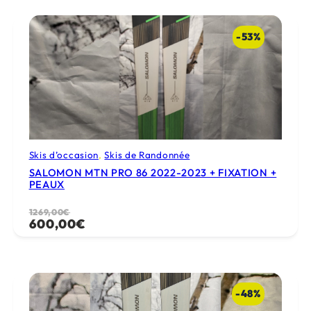
-53%
Skis d’occasion
, 
Skis de Randonnée
SALOMON MTN PRO 86 2022-2023 + FIXATION +
PEAUX
Le
Le
1269,00
€
600,00
€
prix
prix
initial
actuel
était :
est :
1269,00€.
600,00€.
-48%