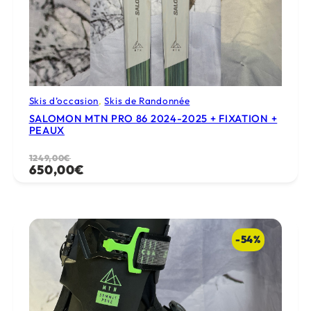
Skis d’occasion
, 
Skis de Randonnée
SALOMON MTN PRO 86 2024-2025 + FIXATION +
PEAUX
Le
Le
1249,00
€
650,00
€
prix
prix
initial
actuel
était :
est :
1249,00€.
650,00€.
-54%