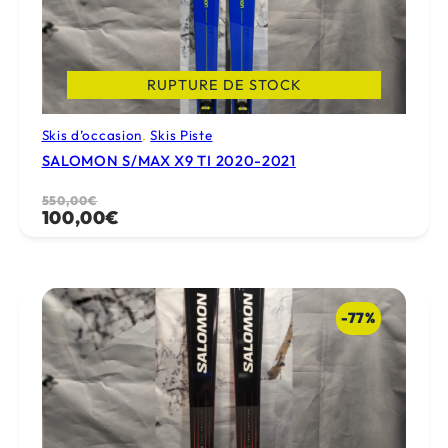
RUPTURE DE STOCK
Skis d’occasion
, 
Skis Piste
SALOMON S/MAX X9 TI 2020-2021
Le
Le
550,00
€
100,00
€
prix
prix
initial
actuel
était :
est :
550,00€.
100,00€.
-77%