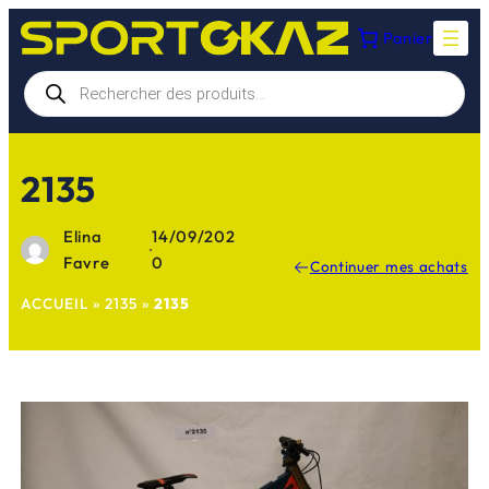
Aller
Panier
au
contenu
Recherche
de
produits
2135
Elina
14/09/202
·
Favre
0
Continuer mes achats
ACCUEIL
»
2135
»
2135