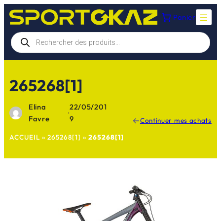
Aller
Panier
au
contenu
Recherche
de
produits
265268[1]
Elina
22/05/201
·
Favre
9
Continuer mes achats
ACCUEIL
»
265268[1]
»
265268[1]