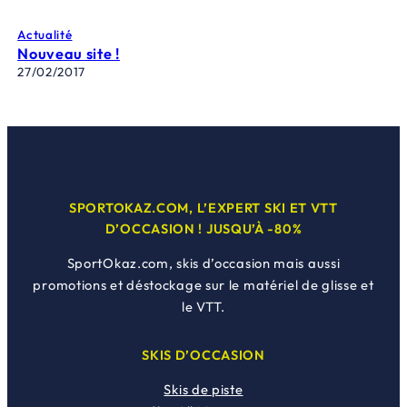
Actualité
Nouveau site !
27/02/2017
SPORTOKAZ.COM, L’EXPERT SKI ET VTT
D’OCCASION ! JUSQU’À -80%
SportOkaz.com, skis d’occasion mais aussi
promotions et déstockage sur le matériel de glisse et
le VTT.
SKIS D’OCCASION
Skis de piste