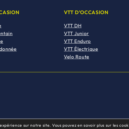
CCASION
VTT D’OCCASION
e
VTT DH
untain
VTT Junior
de
VTT Enduro
ndonnée
VTT Électrique
Velo Route
 expérience sur notre site. Vous pouvez en savoir plus sur les cooki