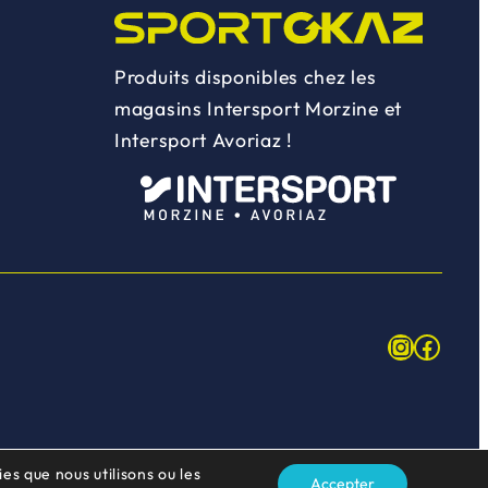
Produits disponibles chez les
magasins Intersport Morzine et
Intersport Avoriaz !
Instagr
Face
es que nous utilisons ou les
Accepter